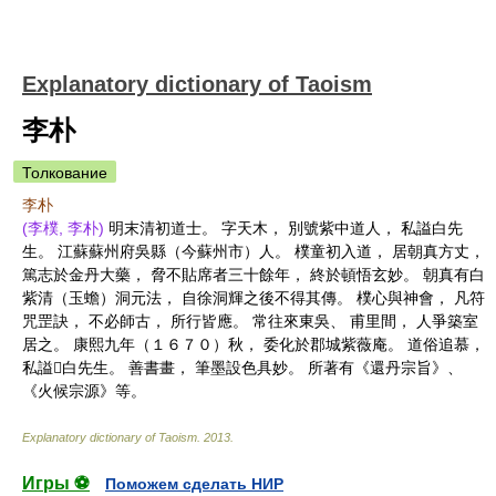
Explanatory dictionary of Taoism
李朴
Толкование
李朴
(李樸, 李朴)
明末清初道士。 字天木， 別號紫中道人， 私謚白先
生。 江蘇蘇州府吳縣（今蘇州市）人。 樸童初入道， 居朝真方丈，
篤志於金丹大藥， 脅不貼席者三十餘年， 終於頓悟玄妙。 朝真有白
紫清（玉蟾）洞元法， 自徐洞輝之後不得其傳。 樸心與神會， 凡符
咒罡訣， 不必師古， 所行皆應。 常往來東吳、 甫里間， 人爭築室
居之。 康熙九年（１６７０）秋， 委化於郡城紫薇庵。 道俗追慕，
私謚白先生。 善書畫， 筆墨設色具妙。 所著有《還丹宗旨》、
《火候宗源》等。
Explanatory dictionary of Taoism
.
2013
.
Игры ⚽
Поможем сделать НИР