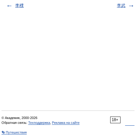
李樸
李武
© Академик, 2000-2026
18+
Обратная связь:
Техподдержка
,
Реклама на сайте
👣 Путешествия